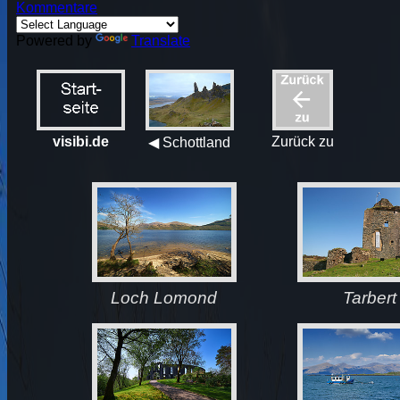
Kommentare
Powered by
Translate
visibi.de
Zurück zu
◀ Schottland
Loch Lomond
Tarbert