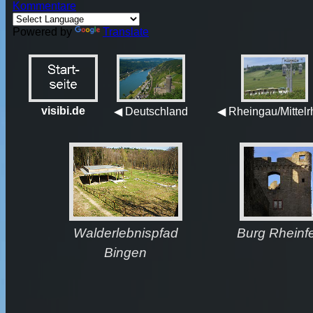
Kommentare
Powered by
Translate
visibi.de
◀ Deutschland
◀ Rheingau/Mittelr
Walderlebnispfad
Burg Rheinfe
Bingen