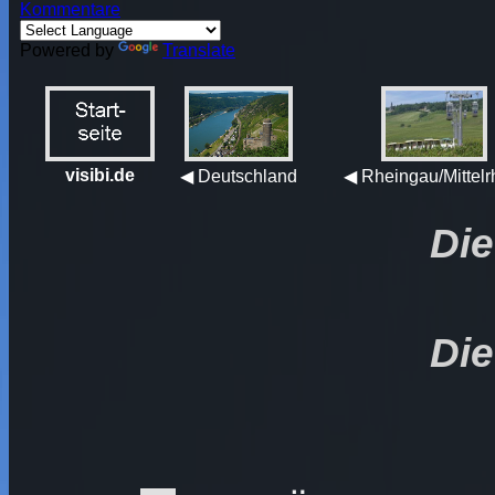
Kommentare
Powered by
Translate
visibi.de
◀ Deutschland
◀ Rheingau/Mittelr
Di
Di