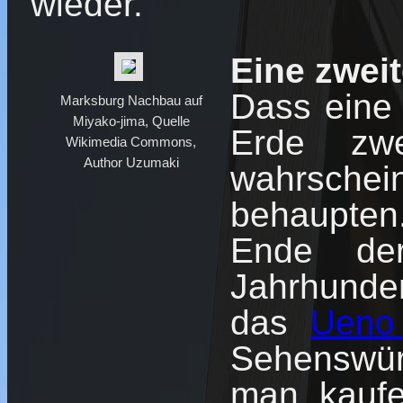
wieder.
Eine zwei
Dass eine 
Marksburg Nachbau auf
Miyako-jima, Quelle
Erde zwe
Wikimedia Commons,
Author Uzumaki
wahrschein
behaupten
Ende de
Jahrhunde
das
Ueno
Sehenswür
man kaufe