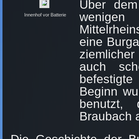
Über dem 
wenigen 
Innenhof vor Batterie
Mittelrhei
eine Burga
ziemlicher
auch sch
befestig
Beginn wur
benutzt,
Braubach 