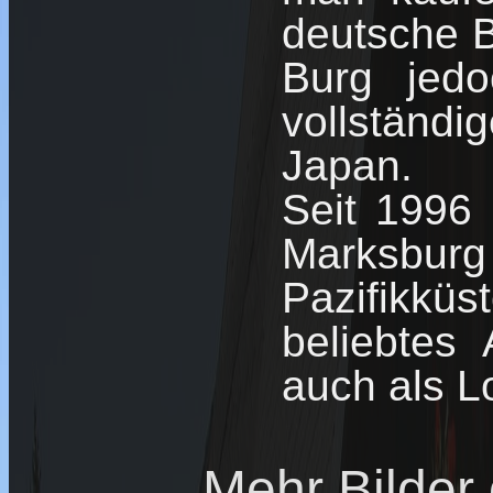
deutsche B
Burg jedo
vollständ
Japan.
Seit 1996
Marksbu
Pazifikküs
beliebtes 
auch als L
Mehr Bilder